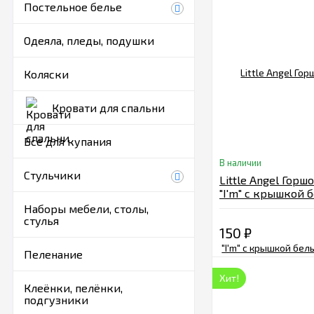
Постельное белье
Одеяла, пледы, подушки
Коляски
Кровати для спальни
Все для купания
В наличии
Стульчики
Little Angel Горш
"I'm" с крышкой 
перламутр LA270
Наборы мебели, столы,
стулья
150
₽
Пеленание
Хит!
Клеёнки, пелёнки,
подгузники