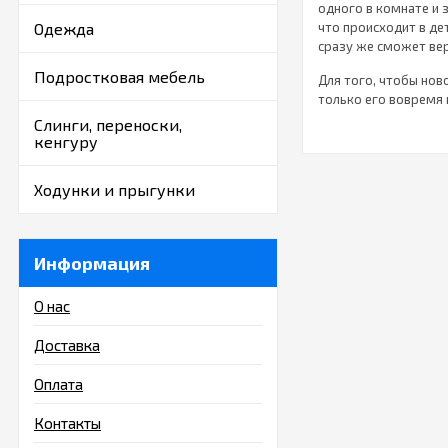
одного в комнате и 
Одежда
что происходит в де
сразу же сможет вер
Подростковая мебель
Для того, чтобы но
только его вовремя 
где ребенок проводи
Слинги, переноски,
каталоге вы найдет
кенгуру
Цифровые термометр
виде зверушек позв
Ходунки и прыгунки
Благодаря
стерили
необходимые гигиен
представленный в н
Информация
Специальные
шлемы 
совершенно необход
О нас
головки об пол и п
нашем магазине.
Доставка
Позаботьте
Оплата
Детская гигиена соп
Контакты
начинается с гигие