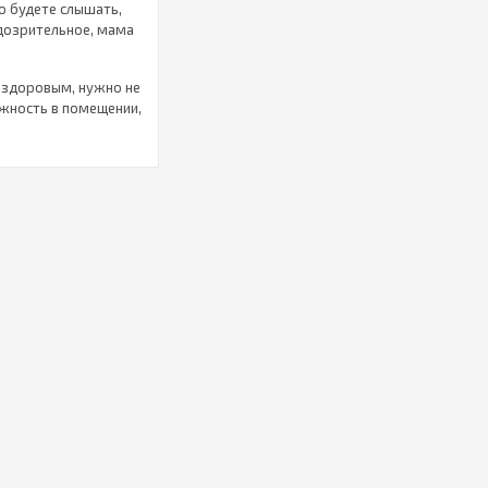
о будете слышать,
одозрительное, мама
 здоровым, нужно не
ажность в помещении,
очек. В нашем
лей воздуха.
ка, а градусники в
трудно соблюдать
такой прибор,
качества.
изни. Эти аксессуары
ры маленькой
 приобрести в
а свет
с окружающей средой
ь необходимую