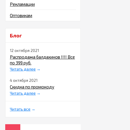
влажность, чистоту 
Рекламации
В связи с этим
купит
Оптовикам
средства детской ги
требует особого вни
Интернет магазин
w
Блог
требует наличия так
собственное мыло и
12 октября 2021
наличии специальног
аллергических реакц
Распродажа балдахинов !!!! Все
по 399 руб.
Наш магазин предлаг
Читать далее
→
ходить по магазинам
совершить покупки 
4 октября 2021
Скидка по промокоду
Соски, пус
Читать далее
→
выбор
?
Все, что относится 
Читать все
→
осторожностью, особ
кормления и сосках д
эргономичными?