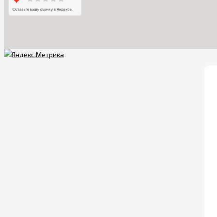
Обеспечива
Всем известно, что
безопасность. Но не
Для того, чтобы лю
безопасности
. Они
сразу переходить к
Изначально необход
личностных характе
Рассмотрим
самые 
специального ключа,
позволит проникнуть
столов и полок убер
сможете наблюдать з
Официальный сайт 
выбрать товары по п
подвижные игры и от
как самому малышу, 