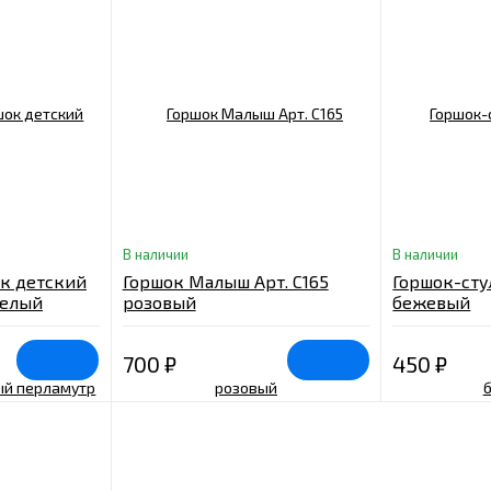
В наличии
В наличии
ок детский
Горшок Малыш Арт. С165
Горшок-сту
белый
розовый
бежевый
1PL
700
₽
450
₽