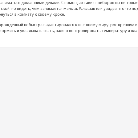
заниматься домашними делами. С помощью таких приборов вы не тольк
тской, но видеть, чем занимается малыш. Услышав или увидев что-то п
нуться в комнату к своему крохе.
ворожденный побыстрее адаптировался к внешнему миру, рос крепким и
кормить и укладывать спать, важно контролировать температуру и вл
т основное время, следить за весом малыша, за чистотой сосок, бутыл
е широкий выбор
электронных детских весов
, компактных увлажните
ов в виде пустышек помогут без проблем измерить температуру ребен
олят поддерживать оптимальную для купания температуру воды.
заторам и подогревателям для бутылочек
молодой маме будет не
ические нормы и вовремя кормить малыша детским питанием. Каждый 
ашем магазине, сопровождается подробным описанием и сертификатом 
и каски для детей
, защитят их от серьезных травм на первом году ж
имы малышам, когда они начинают учиться ходить и часто падают. Уда
редметы мебели значительно смягчают защитные шлемы, которые можно
сь о гигиене малыша до его появления н
ровождает ребенка с первых минут жизни, так как первое знакомство 
нических процедур. Правильный уход за ребенком должен поддерживат