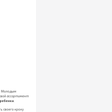
е. Молодым
свой
ассортимент
 ребенка
.
ь своего кроху