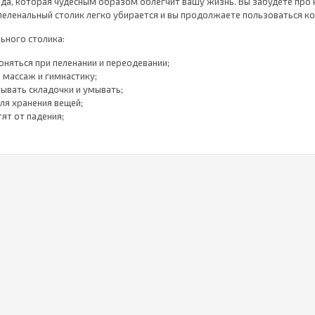
ода, которая чудесным образом облегчит вашу жизнь. Вы забудете про 
пеленальный столик легко убирается и вы продолжаете пользоваться к
ьного столика:
оняться при пеленании и переодевании;
 массаж и гимнастику;
ывать складочки и умывать;
ля хранения вещей;
ят от падения;
углы исключают травмирование.
вают
ия бывают съемные и раскладные.
тся на ножках, цоколе, колесиках. Имеют стандартно 3 или 4 ящика.
яющих.
трансформеры с полочками для хранения детской косметики затем ста
ной в 60 см идеально впишутся в маленькую комнату или большую ванну
ские процедуры и менять памперсы.