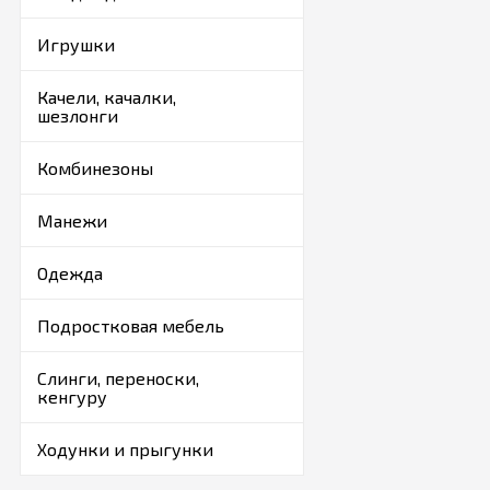
Подъем до квартиры 
Игрушки
При сумме заказе св
Покупайте комод с п
Качели, качалки,
шезлонги
Комбинезоны
Манежи
Одежда
Подростковая мебель
Слинги, переноски,
кенгуру
Ходунки и прыгунки