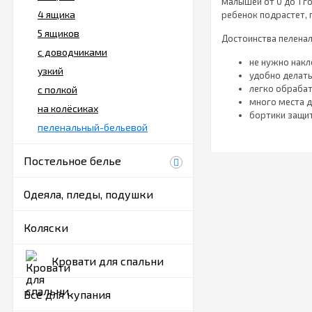
малышей от 0 до 1 г
4 ящика
ребенок подрастет, 
5 ящиков
Достоинства пеленал
с доводчиками
не нужно накл
узкий
удобно делать
легко обрабат
с полкой
много места д
на колёсиках
бортики защит
пеленальный-бельевой
закругленные 
Какие бы
Постельное белье
Столики для пеленан
Одеяла, пледы, подушки
Комоды устанавливаю
шариковых направл
Коляски
Уникальные комоды-
Кровати для спальни
Узкие модели с шири
проводить гигиениче
Все для купания