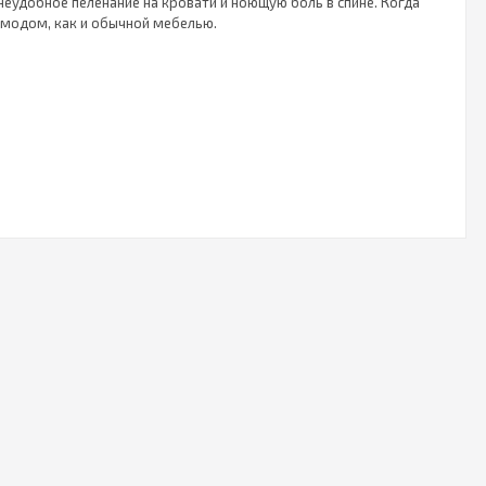
неудобное пеленание на кровати и ноющую боль в спине. Когда
омодом, как и обычной мебелью.
 Ящики бесшумно выдвигаются при помощи доводчиков или
новятся удобным столиком для ребенка.
ю. Да, очень удобно иметь пеленальный столик в ванной, чтобы