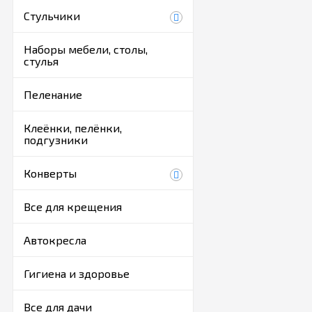
Заказ и п
Стульчики
Современные и удоб
Наборы мебели, столы,
Цена на пеленальный
стулья
Комоды-трансформеры
Пеленание
Самый легкий способ
Клеёнки, пелёнки,
«Заказать зво
подгузники
Проконсульти
Оформление покупки 
Конверты
выберите понр
перейдите в «
Все для крещения
выберите вари
Автокресла
Доставка
Гигиена и здоровье
Доставка по России 
Доставка по Москве 
Все для дачи