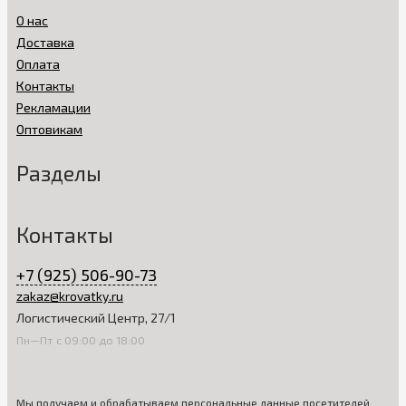
красивые и качественные кроватки по сниженной цене,
О нас
которые смогут отлично послужить вам, не теряя
эксплуатационных качеств в течение всего периода
Доставка
использования.
Оплата
Контакты
Заказывая товары в нашем интернет-магазине, вы
получаете доставку на выгодных условиях. Каждая из
Рекламации
кроваток, представленных в нашем каталоге, снабжена
Оптовикам
подробным описанием. Вы можете изучить его, чтобы
принять хорошо обдуманное, взвешенное решение о
Разделы
покупке. При появлении каких-либо вопросов о качестве
товара или проблемах с оформлением покупки вы можете
обратиться за помощью к нашим консультантам.
Контакты
+7 (925) 506-90-73
zakaz@krovatky.ru
Логистический Центр, 27/1
Пн—Пт с 09:00 до 18:00
Мы получаем и обрабатываем персональные данные посетителей