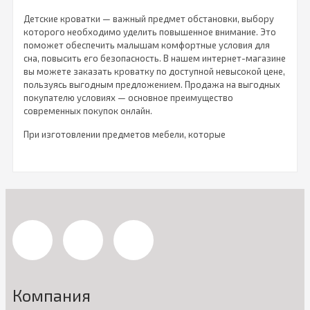
Детские кроватки — важный предмет обстановки, выбору
которого необходимо уделить повышенное внимание. Это
поможет обеспечить малышам комфортные условия для
сна, повысить его безопасность. В нашем интернет-магазине
вы можете заказать кроватку по доступной невысокой цене,
пользуясь выгодным предложением. Продажа на выгодных
покупателю условиях — основное преимущество
современных покупок онлайн.
При изготовлении предметов мебели, которые
предназначены для использования маленькими детьми, их
детали получают необходимую обработку.
У нас вы сможете купить детские кроватки, для
изготовления которых применялись материалы прошедшие
строгий контроль и полностью соответствующие
современным нормам безопасности. Приобретая вещи для
малыша на распродаже, вы экономите денежные средства
без ущерба для качества товаров. Сэкономленные деньги
можно потратить на предметы ухода за малышом.
Появление ребенка в каждой семье — большая радость, но и
Компания
расходы первое время будут немалые. Мы предлагаем