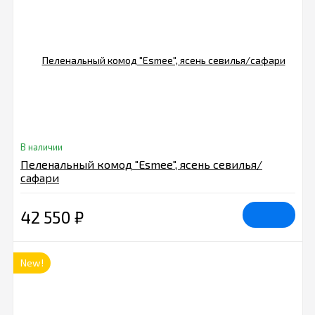
В наличии
Пеленальный комод "Esmee", ясень севилья/
сафари
42 550
₽
New!