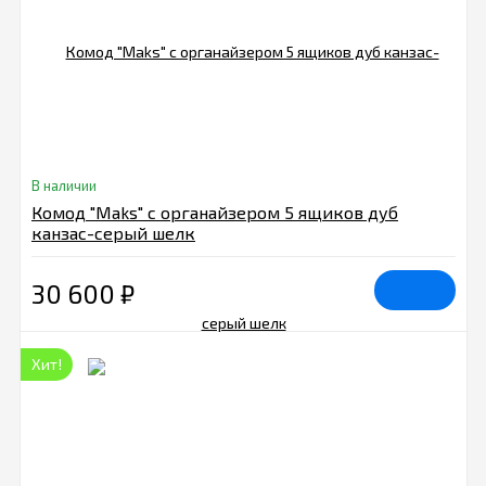
В наличии
Комод "Maks" с органайзером 5 ящиков дуб
канзас-серый шелк
30 600
₽
Хит!