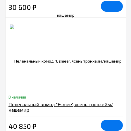
30 600
₽
В наличии
Пеленальный комод "Esmee", ясень тронхейм/
кашемир
40 850
₽