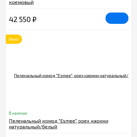
кремовый
42 550
₽
New!
В наличии
Пеленальный комод "Esmee", орех карини
натуральный/белый