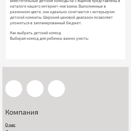
Вместительные детские комоды на 5 ящиков представлены в
каталоге нашего интернет-магазина. Выполненные в
различном цвете, они идеально сочетаются с интерьером
детской комнаты. Широкий ценовой диапазон позволяет
уложиться в запланированный бюджет.
Как выбрать детский комод
Выбирая комод для ребенка, важно учесть:
качественные характеристики используемого для
создания мебели сырья;
цветовую гамму интерьера;
вместительность;
потребность в пеленальном столике.
Выбирая комод, родители стремятся подобрать его в тон
кроватке и остальной мебели в детской комнате. В наличии
белая, слоновой кости, венге и других цветов мебель. Ящики
комодов с легкостью открываются и закрываются за счет
шариковых направляющих. Обратите внимание: мебель не
имеет острых углов.
Компания
Подборка мебели в каталоге нашего интернет-магазина —
это эталон качества по доступной цене. Все товарные
О нас
позиции есть в наличии. Заказав комод, вы можете забрать