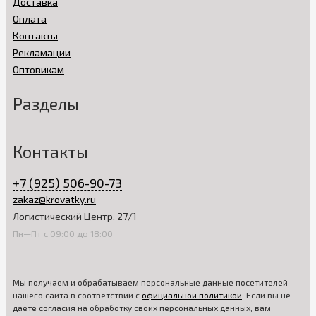
Доставка
мебель самостоятельно или оформить ее доставку.
Оплата
Преимущества для покупателей
Контакты
Принимая решение купить детский комод в нашем интернет-
Рекламации
магазине, вы делаете выбор в пользу надежной в
Оптовикам
эксплуатации мебели. В наличии модели из ЛДСП и
натуральной древесины. Вся мебель изготовлена из
безопасных, экологичных материалов. Использована
Разделы
надежная фурнитура высокого качества.
Продажа товара осуществляется непосредственно от
Контакты
производителя. В каждом комплекте предусмотрена
подробная инструкция по сборке. На все модели детских
комодов распространяются гарантийные обязательства.
+7 (925) 506-90-73
zakaz@krovatky.ru
Чтобы проконсультироваться по всем текущим вопросам,
выбрать идеально подходящую для детской комнаты
Логистический Центр, 27/1
мебель и оформить ее доставку, звоните по указанному на
Пн—Пт с 09:00 до 18:00
сайте контактному телефону или оставляйте заявку на
обратный звонок.
Мы получаем и обрабатываем персональные данные посетителей
нашего сайта в соответствии с
официальной политикой
. Если вы не
даете согласия на обработку своих персональных данных, вам