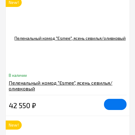
New!
В наличии
Пеленальный комод "Esmee", ясень севилья/
оливковый
42 550
₽
New!