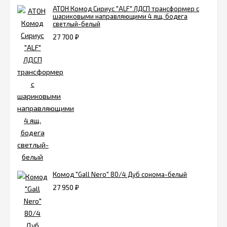
АТОН Комод Сириус "ALF" ЛДСП трансформер с
шариковыми направляющими 4 ящ. бодега
светлый-белый
27 700
₽
Комод "Gall Nero" 80/4 Дуб сонома-белый
27 950
₽