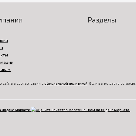
мпания
Разделы
авка
та
акты
амации
викам
 сайта в соответствии с
официальной политикой
. Если вы не даете соглас