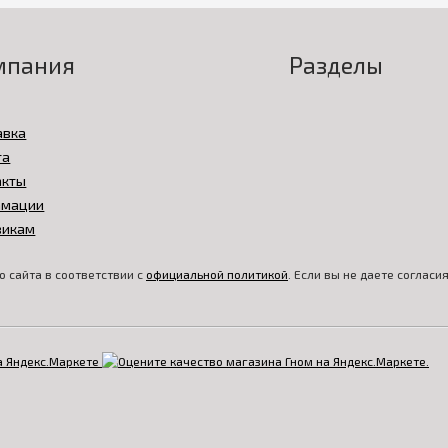
мпания
Разделы
авка
та
акты
амации
викам
 сайта в соответствии с
официальной политикой
. Если вы не даете соглас