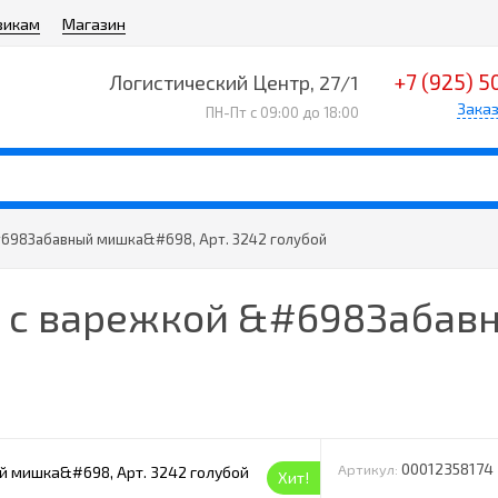
викам
Магазин
+7 (925) 5
Логистический Центр, 27/1
Заказ
ПН-Пт с 09:00 до 18:00
#698Забавный мишка&#698, Арт. 3242 голубой
е с варежкой &#698Забав
00012358174
Артикул:
Хит!