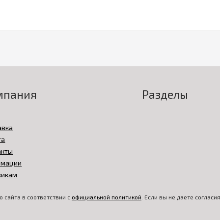
мпания
Разделы
авка
та
акты
амации
викам
 сайта в соответствии с
официальной политикой
. Если вы не даете соглас