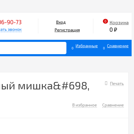
06-90-73
0
Корзина
Вход
0
₽
ать звонок
Регистрация
Избранные
Сравнение
0
0
ный мишка&#698,
Печать
В избранное
Сравнение