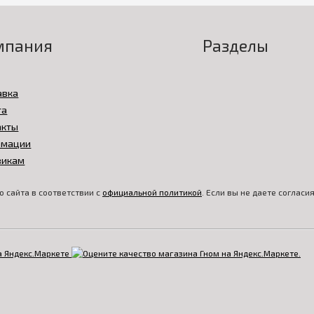
мпания
Разделы
авка
та
акты
амации
викам
 сайта в соответствии с
официальной политикой
. Если вы не даете соглас