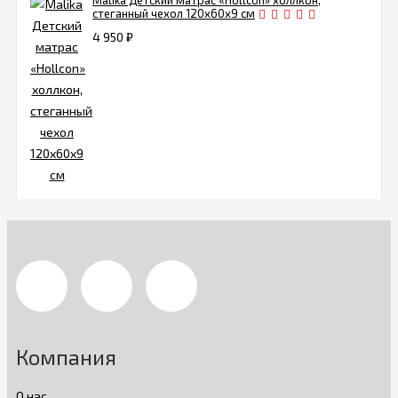
Malika Детский матрас «Hollcon» холлкон,
стеганный чехол 120х60х9 см
4 950
₽
Компания
О нас