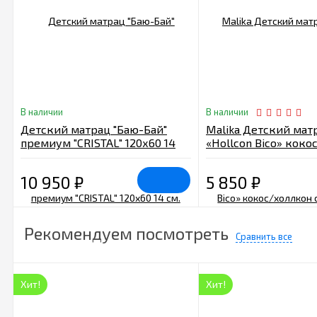
В наличии
В наличии
Детский матрац "Баю-Бай"
Malika Детский мат
премиум "CRISTAL" 120х60 14
«Hollcon Bico» коко
см. белый
стеганный чехол 12
10 950
₽
5 850
₽
Рекомендуем посмотреть
Сравнить все
Хит!
Хит!