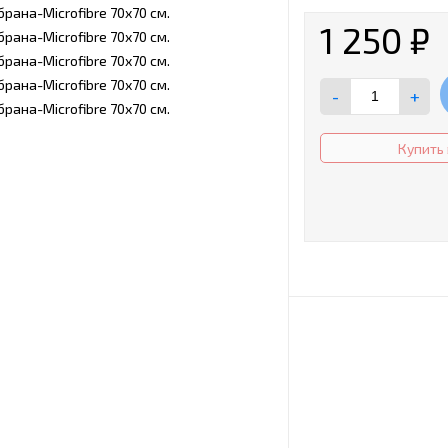
1 250
₽
-
+
Купить 