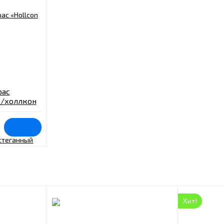
рас
с/холлкон
0х60х10 см
Хит!