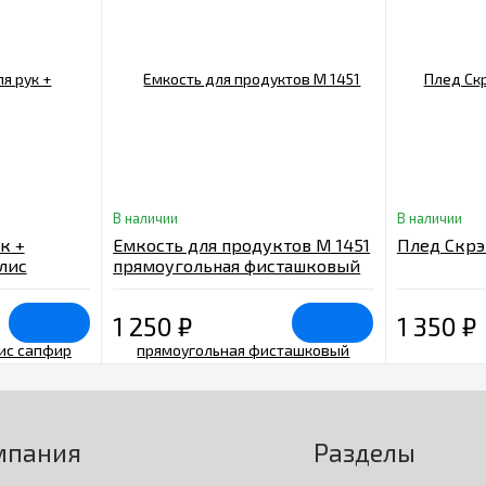
В наличии
В наличии
к +
Емкость для продуктов М 1451
Плед Скрэ
лис
прямоугольная фисташковый
15,4x11,2x7,2 см (4 шт)
1 250
₽
1 350
₽
мпания
Разделы