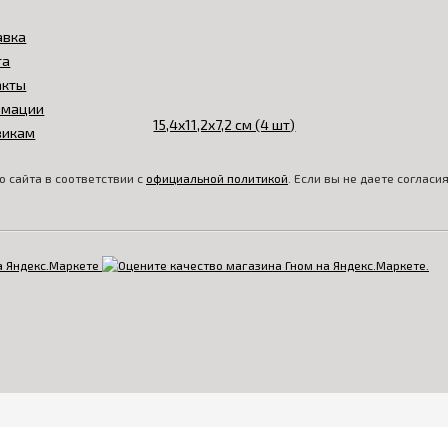
авка
та
акты
амации
викам
 сайта в соответствии с
официальной политикой
. Если вы не даете соглас