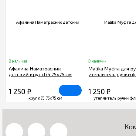
В наличии
В наличии
Афалина Наматрасник
Malika Муфта для ру
детский круг d75 75х75 см
утеплитель ручки ф
сапфир
1 250
₽
1 250
₽
Ко